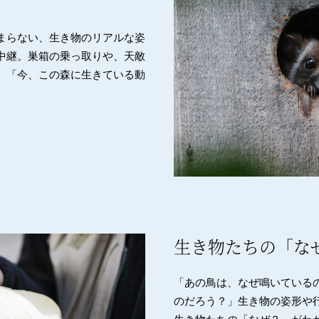
まらない、生き物のリアルな姿
中継。巣箱の乗っ取りや、天敵
。「今、この森に生きている動
生き物たちの「な
「あの鳥は、なぜ鳴いている
のだろう？」生き物の姿形や