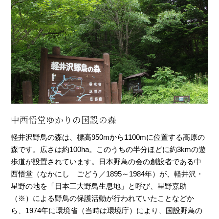
中西悟堂ゆかりの国設の森
軽井沢野鳥の森は、標高950mから1100mに位置する高原の
森です。広さは約100ha。このうちの半分ほどに約3kmの遊
歩道が設置されています。日本野鳥の会の創設者である中
西悟堂（なかにし ごどう／1895～1984年）が、軽井沢・
星野の地を「日本三大野鳥生息地」と呼び、星野嘉助
（※）による野鳥の保護活動が行われていたことなどか
ら、1974年に環境省（当時は環境庁）により、国設野鳥の