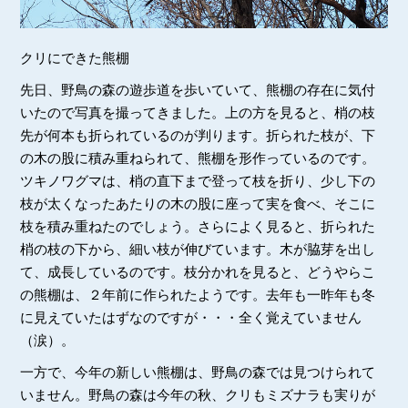
クリにできた熊棚
先日、野鳥の森の遊歩道を歩いていて、熊棚の存在に気付
いたので写真を撮ってきました。上の方を見ると、梢の枝
先が何本も折られているのが判ります。折られた枝が、下
の木の股に積み重ねられて、熊棚を形作っているのです。
ツキノワグマは、梢の直下まで登って枝を折り、少し下の
枝が太くなったあたりの木の股に座って実を食べ、そこに
枝を積み重ねたのでしょう。さらによく見ると、折られた
梢の枝の下から、細い枝が伸びています。木が脇芽を出し
て、成長しているのです。枝分かれを見ると、どうやらこ
の熊棚は、２年前に作られたようです。去年も一昨年も冬
に見えていたはずなのですが・・・全く覚えていません
（涙）。
一方で、今年の新しい熊棚は、野鳥の森では見つけられて
いません。野鳥の森は今年の秋、クリもミズナラも実りが