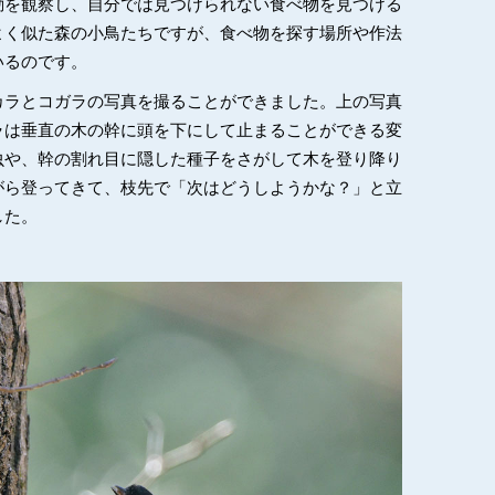
動を観察し、自分では見つけられない食べ物を見つける
よく似た森の小鳥たちですが、食べ物を探す場所や作法
いるのです。
カラとコガラの写真を撮ることができました。上の写真
ラは垂直の木の幹に頭を下にして止まることができる変
虫や、幹の割れ目に隠した種子をさがして木を登り降り
がら登ってきて、枝先で「次はどうしようかな？」と立
した。