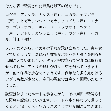
そんな森で確認された野鳥は以下の通りです。
コゲラ、アカゲラ、カケス（声）、コガラ、ヤマガラ
（声）、ヒガラ、シジュウカラ、ヒヨドリ（声）、エナ
ガ、ゴジュウカラ、キバシリ、ミソサザイ、ツグミ
（声）、アトリ、カワラヒワ（声）、ウソ（声）、イカ
ル、計１７種類
ヌルデの木から、イカルの群れが飛び立ちました。実を食
べていたようで、居残った数羽がパチパチと種子を割る音
は聞こえていましたが、次々と飛び立って写真には撮れま
せんでした。アトリの群れが時々上空を飛んでいきます
が、他の冬鳥は少なめのようです。例年なら多く見かける
ツグミも数が少なく、今日の調査では声を１回聞いただけ
でした。
調査は決まったルートを歩きながら、その周囲で確認され
た野鳥を記録していきます。ルートを歩き終わって帰って
くると、湯川からカワガラスのさえずりが聞こえてきまし