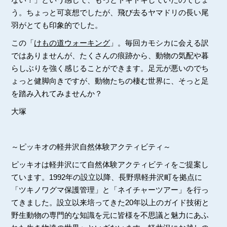
う。ちょっと可哀想でしたが、飛び去るヤマドリの長い尾
羽がとても印象的でした。
この「
けもの道ウォーキング
」。毎回カモシカに会える訳
ではありませんが、たくさんの痕跡から、動物の気配や暮
らしぶりを強く感じることができます。足元が悪いのでち
ょっと健脚向きですが、動物たちの棲む世界に、そっと足
を踏み入れてみませんか？
大塚
～ピッキオの軽井沢自然体験アクティビティ～
ピッキオは軽井沢にて自然体験アクティビティをご提案し
ています。1992年の設立以降、長野県軽井沢町を拠点に
「ツキノワグマ保護管理」と「ネイチャーツアー」を行っ
てきました。設立以来培ってきた20年以上のガイド技術と
野生動物の専門的な知識を元に皆様を不思議と魅力にあふ