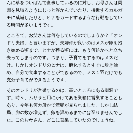
んに草をついばんで食事しているのに対し、お母さんは周
囲を見張るようにじっと浮かんでいたり、接近するカルガ
モに威嚇したりと、ヒナをガードするような行動をしてい
る時間が多いようです。
ところで、お父さんは何をしているのでしょうか？「オシ
ドリ夫婦」と言いますが、夫婦仲が良いのはメスが卵を抱
き始める頃まで。ヒナが孵る頃には、もう何処かへと立ち
去ってしまうのです。つまり、子育てをするのはメスだ
け。しかしオシドリのヒナは、孵化するとすぐに歩き始
め、自分で食事することができるので、メス１羽だけでも
充分子育てができるようです。
そのオシドリが営巣するのは、高いところにある樹洞で
す。時々、ムササビ用にかけてある巣箱に営巣することも
あり、今年も何カ所かで産卵が見られました。しかし結
局、卵の数が増えず、卵を温めるまでには至りませんでし
た。このお母さん、どこに営巣していたのでしょうね。