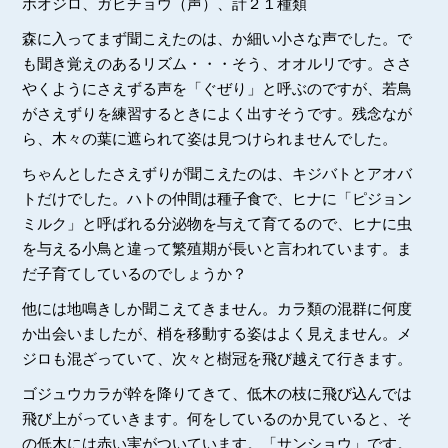
ホオジロ、ガビチョウ（声）、計２１種類
森に入ってまず聞こえたのは、か細い小さな声でした。で
も聞き覚えのあるリズム・・・そう、オオルリです。ささ
やくようにさえずる声を「ぐぜり」と呼ぶのですが、若鳥
がさえずりを練習するときによく出すそうです。残念なが
ら、木々の葉に遮られて姿は見つけられませんでした。
ちゃんとしたさえずりが聞こえたのは、キジバトとアオバ
トだけでした。ハトの仲間は種子食で、ヒナに「ピジョン
ミルク」と呼ばれる分泌物を与えて育てるので、ヒナに虫
を与える小鳥と違って繁殖期が長いと言われています。ま
だ子育てしているのでしょうか？
他には地鳴きしか聞こえてきません。カラ類の混群に何度
か出会いましたが、梢を移動する姿はよく見えません。メ
ジロも混ざっていて、次々と樹冠を飛び越えて行きます。
ゴジュウカラが幹を降りてきて、低木の枝に飛び込んでは
飛び上がっていきます。何をしているのか見ていると、そ
の低木には赤い実がついています。「サンショウ」です。