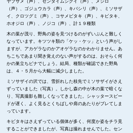
ヤブサメ（声）、センダイムシクイ（声）、メジロ
（声）、ゴジュウカラ（声）、キバシリ（声）、ミソサザ
イ、クロツグミ（声）、コサメビタキ（声）、キビタキ、
ホオジロ（声）、ノジコ（声）、計１９種類
木の葉が茂り、野鳥の姿を見つけるのがずいぶんと難しく
なっています。キツツキ類の「ケッ・ケッ」という声がし
ますが、アカゲラなのかアオゲラなのかわかりません。あ
ちこちであまり聞き覚えのない声がするのは、おそらく何
かの巣立ちビナでしょう。結局、種類が確認できた野鳥
は、４・５月から大幅に減少しました。
ミソサザイの沢では、雪折れした枝先でミソサザイがさえ
ずっていました（写真）。しかし森の中が木の葉で暗くな
り、写真撮影も難しくなってきました。シャッタースピー
ドが遅く、よく見るとくちばしや肩のあたりがブレてしま
っています。
キビタキはさえずっている個体が多く、何度か姿をチラ見
することができましたが、写真は撮れませんでした。セン