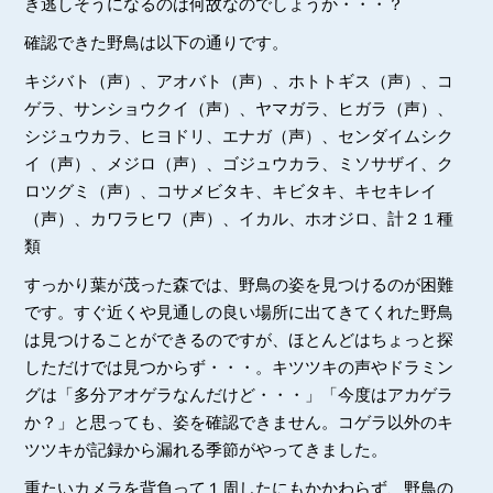
き逃しそうになるのは何故なのでしょうか・・・？
確認できた野鳥は以下の通りです。
キジバト（声）、アオバト（声）、ホトトギス（声）、コ
ゲラ、サンショウクイ（声）、ヤマガラ、ヒガラ（声）、
シジュウカラ、ヒヨドリ、エナガ（声）、センダイムシク
イ（声）、メジロ（声）、ゴジュウカラ、ミソサザイ、ク
ロツグミ（声）、コサメビタキ、キビタキ、キセキレイ
（声）、カワラヒワ（声）、イカル、ホオジロ、計２１種
類
すっかり葉が茂った森では、野鳥の姿を見つけるのが困難
です。すぐ近くや見通しの良い場所に出てきてくれた野鳥
は見つけることができるのですが、ほとんどはちょっと探
しただけでは見つからず・・・。キツツキの声やドラミン
グは「多分アオゲラなんだけど・・・」「今度はアカゲラ
か？」と思っても、姿を確認できません。コゲラ以外のキ
ツツキが記録から漏れる季節がやってきました。
重たいカメラを背負って１周したにもかかわらず、野鳥の