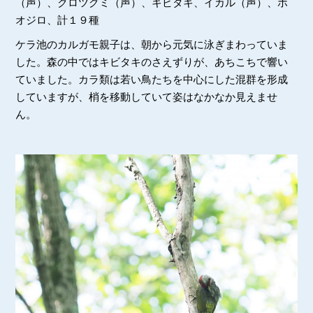
（声）、クロツグミ（声）、キビタキ、イカル（声）、ホ
オジロ、計１９種
ケラ池のカルガモ親子は、朝から元気に泳ぎまわっていま
した。森の中ではキビタキのさえずりが、あちこちで響い
ていました。カラ類は若い鳥たちを中心にした混群を形成
していますが、梢を移動していて姿はなかなか見えませ
ん。