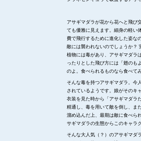
アサギマダラが花から花へと飛び
ても優雅に見えます。細身の軽い
費で飛行するために進化した姿な
敵には襲われないのでしょうか？ 
植物には毒があり、アサギマダラ
ったりとした飛び方には「翅のも
のよ。食べられるものなら食べて
そんな毒を持つアサギマダラ。今
されているようです。娘がそのキ
衣装を見た時から「アサギマダラ
精通し、毒を用いて敵を倒し、ま
溜め込んだ上、最期は敵に食べら
サギマダラの生態からこのキャラ
そんな大人気（？）のアサギマダ