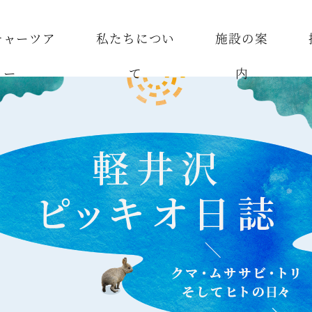
チャーツア
私たちについ
施設の案
ー
て
内