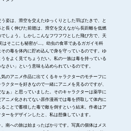
交う姿は、滑空を交えたゆっくりとした羽ばたきで、と
体と長く伸びた前翅は、滑空を交えながら長距離を低燃
のでしょう。しかしこんなフワフワとした飛び方で、天
実はそこにも秘密が…。幼虫の食草であるガガイモ科
はその毒を体内に貯め込んで身を守っているのです。ゆ
ようをよく見てちょうだい。私の一族は毒を持っている
みなさい」という意味も込められているのです。
人気のアニメ作品に出てくるキャラクターのモチーフに
ャラクターを好きなので一緒にアニメを見るのですが、
だなぁ」と思っていました。そのキャラクターは薬学に
だアニメ化されてない原作漫画では毒を摂取して体内に
れることで蓄積した毒で敵を倒すという結末。作者はア
クターをデザインしたと、私は想像しています。
ラ。南への旅は始まったばかりです。写真の個体はメス