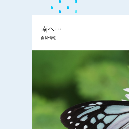
南へ…
自然情報