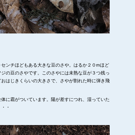
０センチほどもある大きな豆のさや。はるか２０mほど
フジの豆のさやです。このさやには未熟な豆が３つ残っ
どおはじきくらいの大きさで、さやが割れた時に弾き飛
。
全体に霜がついています。陽が差すにつれ、湿っていた
・・・