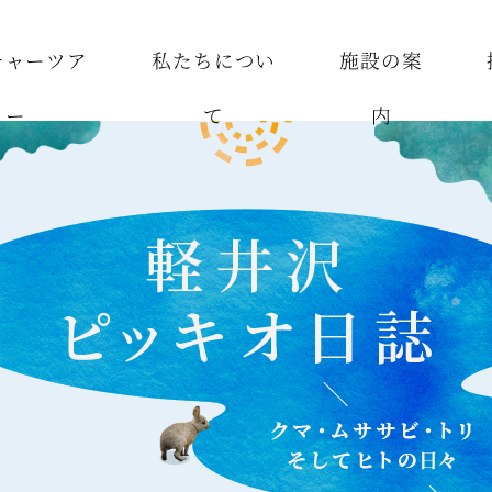
チャーツア
私たちについ
施設の案
ー
て
内