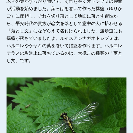
木々の葉がすっかり開いて、それを巻くオトシブミの仲間
が活動を始めました。葉っぱを巻いて作った揺籃（ゆりか
ご）に産卵し、それを切り落として地面に落とす習性か
ら、平安時代の貴族が恋文を落として意中の人に拾わせる
「落とし文」になぞらえて名付けられました。遊歩道にも
揺籃が落ちていましたよ。ルイスアシナガオトシブミは、
ハルニレやケヤキの葉を巻いて揺籃を作ります。ハルニレ
テラスの歩道上に落ちているのは、大抵この種類の「落と
し文」です。