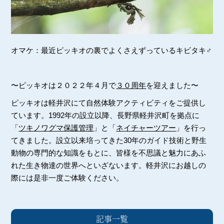
オマケ：最近ピッキオの裏でよくさえずっているキビタキ♂
〜ピッキオは２０２２年４月で
３０周年
を迎えました〜
ピッキオは軽井沢にて自然体験アクティビティをご提供し
ています。1992年の設立以降、長野県軽井沢町を拠点に
「
ツキノワグマ保護管理
」と「
ネイチャーツアー
」を行っ
てきました。設立以来培ってきた30年のガイド技術と野生
動物の専門的な知識をもとに、皆様を不思議と魅力にあふ
れた生き物達の世界へといざないます。軽井沢にお越しの
際には是非一度ご体験ください。
記事一覧