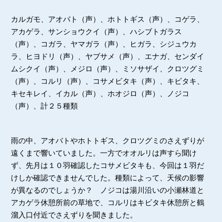
カルガモ、アオバト（声）、ホトトギス（声）、コゲラ、
アカゲラ、サンショウクイ（声）、ハシブトガラス
（声）、コガラ、ヤマガラ（声）、ヒガラ、シジュウカ
ラ、ヒヨドリ（声）、ヤブサメ（声）、エナガ、センダイ
ムシクイ（声）、メジロ（声）、ミソサザイ、クロツグミ
（声）、コルリ（声）、コサメビタキ（声）、キビタキ、
キセキレイ、イカル（声）、ホオジロ（声）、ノジコ
（声）、計２５種類
雨の中、アオバトやホトトギス、クロツグミのさえずりが
遠くまで響いていました。一方でオオルリは声すら聞け
ず、先月は１０羽確認したコサメビタキも、今回は１羽だ
けしか確認できませんでした。種類によって、天候の影響
が異なるのでしょうか？ ノジコは湯川沿いの小瀬林道と
アカゲラ休憩所前の草地で、コルリはキビタキ休憩所と鶴
溜入口付近でさえずりを聞きました。