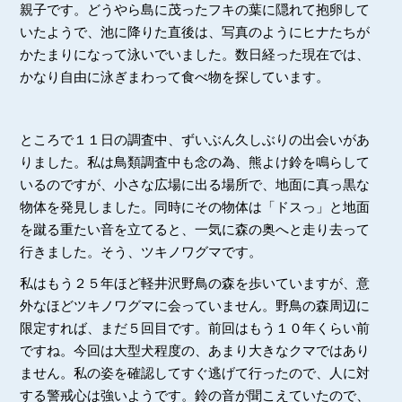
親子です。どうやら島に茂ったフキの葉に隠れて抱卵して
いたようで、池に降りた直後は、写真のようにヒナたちが
かたまりになって泳いでいました。数日経った現在では、
かなり自由に泳ぎまわって食べ物を探しています。
ところで１１日の調査中、ずいぶん久しぶりの出会いがあ
りました。私は鳥類調査中も念の為、熊よけ鈴を鳴らして
いるのですが、小さな広場に出る場所で、地面に真っ黒な
物体を発見しました。同時にその物体は「ドスっ」と地面
を蹴る重たい音を立てると、一気に森の奥へと走り去って
行きました。そう、ツキノワグマです。
私はもう２５年ほど軽井沢野鳥の森を歩いていますが、意
外なほどツキノワグマに会っていません。野鳥の森周辺に
限定すれば、まだ５回目です。前回はもう１０年くらい前
ですね。今回は大型犬程度の、あまり大きなクマではあり
ません。私の姿を確認してすぐ逃げて行ったので、人に対
する警戒心は強いようです。鈴の音が聞こえていたので、