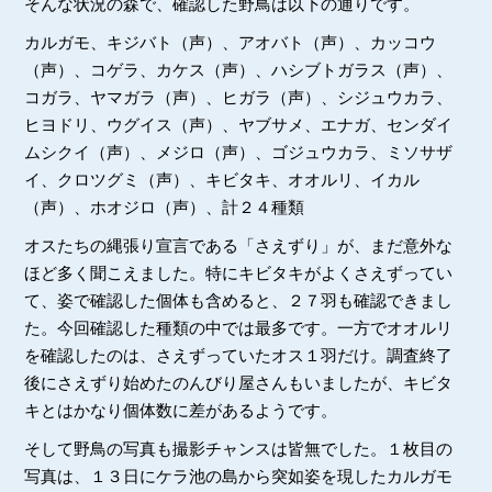
そんな状況の森で、確認した野鳥は以下の通りです。
カルガモ、キジバト（声）、アオバト（声）、カッコウ
（声）、コゲラ、カケス（声）、ハシブトガラス（声）、
コガラ、ヤマガラ（声）、ヒガラ（声）、シジュウカラ、
ヒヨドリ、ウグイス（声）、ヤブサメ、エナガ、センダイ
ムシクイ（声）、メジロ（声）、ゴジュウカラ、ミソサザ
イ、クロツグミ（声）、キビタキ、オオルリ、イカル
（声）、ホオジロ（声）、計２４種類
オスたちの縄張り宣言である「さえずり」が、まだ意外な
ほど多く聞こえました。特にキビタキがよくさえずってい
て、姿で確認した個体も含めると、２７羽も確認できまし
た。今回確認した種類の中では最多です。一方でオオルリ
を確認したのは、さえずっていたオス１羽だけ。調査終了
後にさえずり始めたのんびり屋さんもいましたが、キビタ
キとはかなり個体数に差があるようです。
そして野鳥の写真も撮影チャンスは皆無でした。１枚目の
写真は、１３日にケラ池の島から突如姿を現したカルガモ