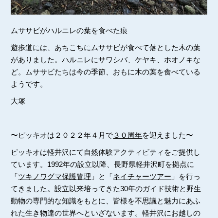
ムササビがハルニレの葉を食べた痕
遊歩道には、あちこちにムササビが食べて落とした木の葉
がありました。ハルニレにサワシバ、ケヤキ、ホオノキな
ど。ムササビたちは今の季節、おもに木の葉を食べている
ようです。
大塚
〜ピッキオは２０２２年４月で
３０周年
を迎えました〜
ピッキオは軽井沢にて自然体験アクティビティをご提供し
ています。1992年の設立以降、長野県軽井沢町を拠点に
「
ツキノワグマ保護管理
」と「
ネイチャーツアー
」を行っ
てきました。設立以来培ってきた30年のガイド技術と野生
動物の専門的な知識をもとに、皆様を不思議と魅力にあふ
れた生き物達の世界へといざないます。軽井沢にお越しの