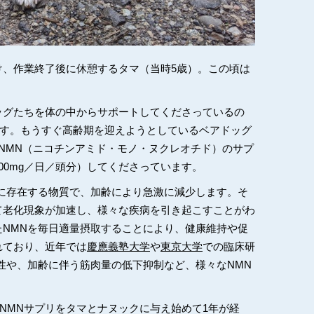
け、作業終了後に休憩するタマ（当時5歳）。この頃は
ッグたちを体の中からサポートしてくださっているの
様です。もうすぐ高齢期を迎えようとしているベアドッグ
NMN（ニコチンアミド・モノ・ヌクレオチド）のサプ
00mg／日／頭分）してくださっています。
に存在する物質で、加齢により急激に減少します。そ
て老化現象が加速し、様々な疾病を引き起こすことがわ
NMNを毎日適量摂取することにより、健康維持や促
れており、近年では
慶應義塾大学
や
東京大学
での臨床研
性や、加齢に伴う筋肉量の低下抑制など、様々なNMN
たNMNサプリをタマとナヌックに与え始めて1年が経