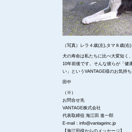
（写真）レラ４歳(左),タマ８歳(
犬の寿命は私たちに比べ大変短く
10年前後です。そんな彼らが「健
い」というVANTAGE様のお気
田中
（※）
お問合せ先
VANTAGE株式会社
代表取締役 海江田 進一郎
E-mail：info@vantageinc.jp
【海江田様からのメッセージ】