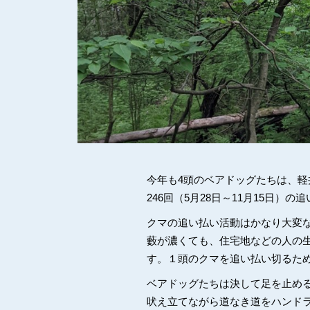
今年も4頭のベアドッグたちは、軽
246回（5月28日～11月15日）
クマの追い払い活動はかなり大変
藪が濃くても、住宅地などの人の
す。１頭のクマを追い払い切るた
ベアドッグたちは決して足を止め
吠え立てながら道なき道をハンド