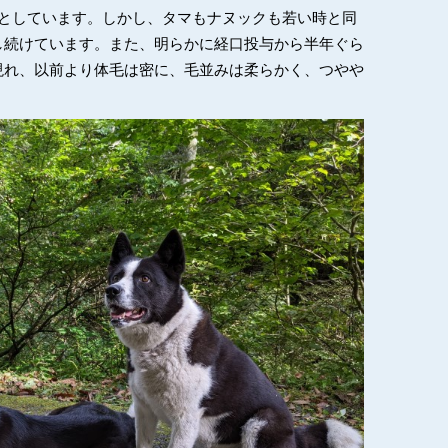
うとしています。しかし、タマもナヌックも若い時と同
し続けています。また、明らかに経口投与から半年ぐら
現れ、以前より体毛は密に、毛並みは柔らかく、つやや