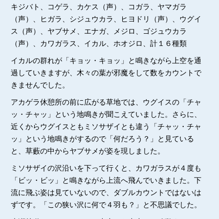
キジバト、コゲラ、カケス（声）、コガラ、ヤマガラ
（声）、ヒガラ、シジュウカラ、ヒヨドリ（声）、ウグイ
ス（声）、ヤブサメ、エナガ、メジロ、ゴジュウカラ
（声）、カワガラス、イカル、ホオジロ、計１６種類
イカルの群れが「キョッ・キョッ」と鳴きながら上空を通
過していきますが、木々の葉が邪魔をして数をカウントで
きませんでした。
アカゲラ休憩所の前に広がる草地では、ウグイスの「チャ
ッ・チャッ」という地鳴きが聞こえていました。さらに、
近くからウグイスともミソサザイとも違う「チャッ・チャ
ッ」という地鳴きがするので「何だろう？」と見ている
と、草藪の中からヤブサメが姿を現しました。
ミソサザイの沢沿いを下って行くと、カワガラスが４度も
「ビッ・ビッ」と鳴きながら上流へ飛んでいきました。下
流に飛ぶ姿は見ていないので、ダブルカウントではないは
ずです。「この狭い沢に何で４羽も？」と不思議でした。