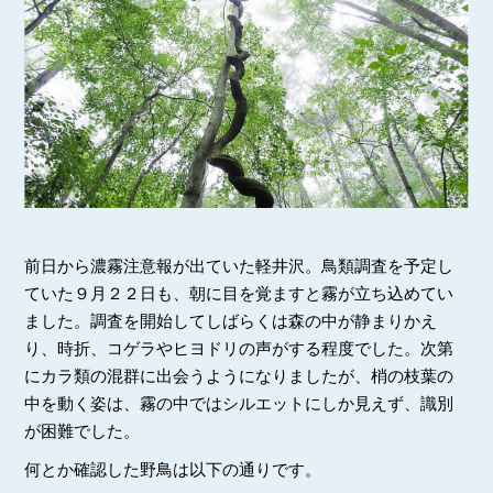
前日から濃霧注意報が出ていた軽井沢。鳥類調査を予定し
ていた９月２２日も、朝に目を覚ますと霧が立ち込めてい
ました。調査を開始してしばらくは森の中が静まりかえ
り、時折、コゲラやヒヨドリの声がする程度でした。次第
にカラ類の混群に出会うようになりましたが、梢の枝葉の
中を動く姿は、霧の中ではシルエットにしか見えず、識別
が困難でした。
何とか確認した野鳥は以下の通りです。