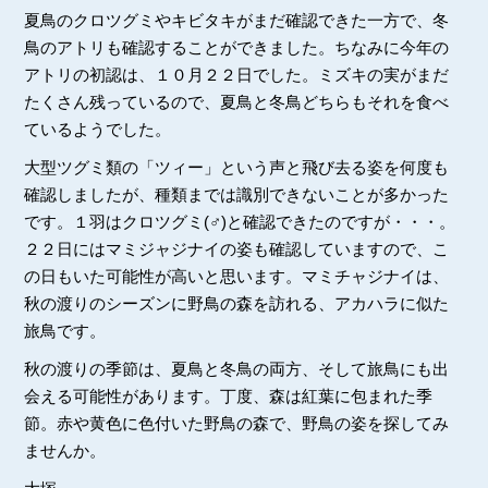
夏鳥のクロツグミやキビタキがまだ確認できた一方で、冬
鳥のアトリも確認することができました。ちなみに今年の
アトリの初認は、１０月２２日でした。ミズキの実がまだ
たくさん残っているので、夏鳥と冬鳥どちらもそれを食べ
ているようでした。
大型ツグミ類の「ツィー」という声と飛び去る姿を何度も
確認しましたが、種類までは識別できないことが多かった
です。１羽はクロツグミ(♂)と確認できたのですが・・・。
２２日にはマミジャジナイの姿も確認していますので、こ
の日もいた可能性が高いと思います。マミチャジナイは、
秋の渡りのシーズンに野鳥の森を訪れる、アカハラに似た
旅鳥です。
秋の渡りの季節は、夏鳥と冬鳥の両方、そして旅鳥にも出
会える可能性があります。丁度、森は紅葉に包まれた季
節。赤や黄色に色付いた野鳥の森で、野鳥の姿を探してみ
ませんか。