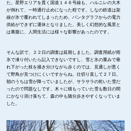
た。星野エリアを貫く国道１４６号線も、ハルニレの大木
が倒れて、一時通行止めになった程です。しなの鉄道は架
線が氷で覆われてしまったため、パンタグラフからの電力
供給ができずに運休となりました。美しく幻想的な風景と
は裏腹に、人間生活には様々な影響があったのです。
そんな訳で、２２日の調査は延期しました。調査用紙が雨
氷で凍り付いたら記入できないですし、雪と氷の重みで垂
れ下がった枝を掻き分けながら歩くのでは、見通しが悪く
て野鳥が見つけにくいですからね。仕切り直して２７日。
朝のうちは雪が降っていましたが、サラサラの乾いた雪だ
ったので問題なしです。木々に積もっていた雪も数日の間
にかなり溶け落ちて、森の中も随分歩きやすくなっていま
した。