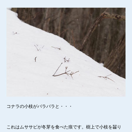
コナラの小枝がバラバラと・・・
これはムササビが冬芽を食べた痕です。樹上で小枝を齧り