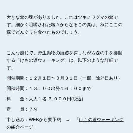
大きな糞の塊がありました。これはツキノワグマの糞で
す。細かく咀嚼された粒々からなるこの糞は、秋にここの
森でどんぐりを食べたものでしょう。
こんな感じで、野生動物の痕跡を探しながら森の中を徘徊
する「けもの道ウォーキング」は、以下のような詳細で
す。
開催期間：１２月１日〜３月３１日（一部、除外日あり）
開催時間：１３：００出発１６：００まで
料 金：大人１名 ６,０００円(税込)
定 員：７名
申し込み：WEBから要予約 → 「
けもの道ウォーキング
の紹介ページ
」