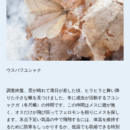
ウスバフユシャク
調査終盤、雲が晴れて薄日が差した頃、ヒラヒラと舞い降
りた小さな蛾を見つけました。冬に成虫が活動するフユシ
ャクガ（冬尺蛾）の仲間です。この仲間はメスに翅が無
く、オスだけが飛び回ってフェロモンを頼りにメスを探し
ます。氷点下近い気温の中で飛翔するには、体温を維持す
るために防寒をしっかりするか、低温でも収縮できる特別