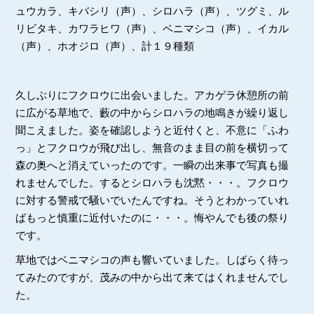
ュウカラ、キバシリ（声）、シロハラ（声）、ツグミ、ル
リビタキ、カワラヒワ（声）、ベニマシコ（声）、イカル
（声）、ホオジロ（声）、計１９種類
久しぶりにフクロウに出会いました。アカゲラ休憩所の前
に広がる草地で、藪の中からシロハラの地鳴きが繰り返し
聞こえました。姿を確認しようと近付くと、不意に「ふわ
っ」とフクロウが飛び出し、無音のまま目の前を横切って
森の奥へと消えていったのです。一瞬の出来事で写真も撮
れませんでした。するとシロハラも沈黙・・・。フクロウ
に対する警戒で騒いでいたんですね。そうとわかっていれ
ばもっと慎重に近付いたのに・・・。悔やんでも後の祭り
です。
草地ではベニマシコの声も響いていました。しばらく待っ
てみたのですが、茂みの中から出て来てはくれませんでし
た。