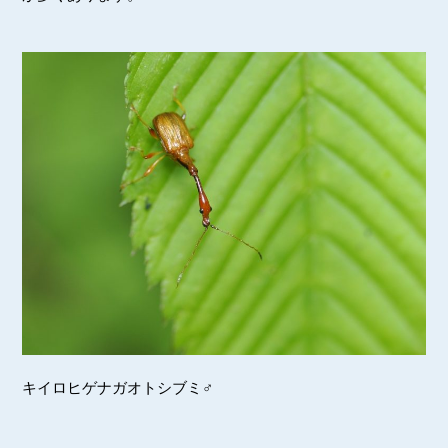
キイロヒゲナガオトシブミ♂