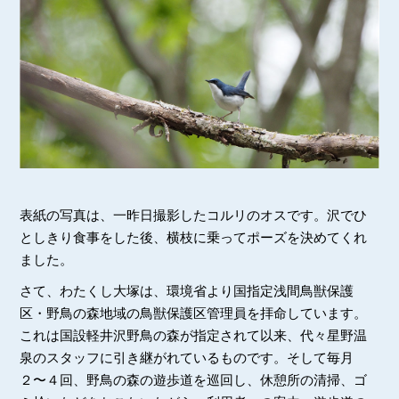
表紙の写真は、一昨日撮影したコルリのオスです。沢でひ
としきり食事をした後、横枝に乗ってポーズを決めてくれ
ました。
さて、わたくし大塚は、環境省より国指定浅間鳥獣保護
区・野鳥の森地域の鳥獣保護区管理員を拝命しています。
これは国設軽井沢野鳥の森が指定されて以来、代々星野温
泉のスタッフに引き継がれているものです。そして毎月
２〜４回、野鳥の森の遊歩道を巡回し、休憩所の清掃、ゴ