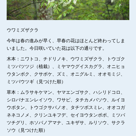
ウワミズザクラ
今年は春の進みが早く、早春の花はほとんど終わってしま
いました。今日咲いていた花は以下の通りです。
木本：ニワトコ、チドリノキ、ウワミズザクラ、トウゴク
ミツバツツジ（植栽）、ミヤマウグイスカグラ、オニヒョ
ウタンボク、クサボケ、ズミ、オニグルミ、オオモミジ、
ミツバウツギ（見つけた順）
草本：ムラサキケマン、ヤマエンゴサク、ハシリドコロ、
シロバナエンレイソウ、ワサビ、タチカメバソウ、ルイヨ
ウボタン、トウゴクサバノオ、タチツボスミレ、オオコガ
ネネコノメ、クリンユキフデ、セイヨウタンポポ、ミツバ
ツチグリ、ホソバノアマナ、ユキザサ、ルリソウ、サクラ
ソウ（見つけた順）