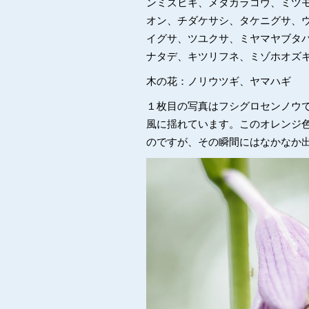
ンミズヒキ、メタカラコウ、ミツ
オン、チダケサシ、タケニグサ、
イグサ、ツユクサ、ミヤマヤブタ
ナタデ、キツリフネ、ミゾホオズ
木の花：ノリウツギ、ヤマハギ
１枚目の写真はフシグロセンノウ
風に揺れています。このオレンジ
のですが、その瞬間にはなかなか