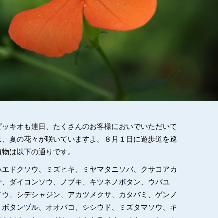
ピッキオも連日、たくさんのお客様においでいただいて
は、夏の花々が咲いていますよ。８月１日に遊歩道を巡
植物は以下の通りです。
ハエドクソウ、ミズヒキ、ミヤマタニソバ、クサコアカ
サ、ダイコンソウ、ノブキ、キツネノボタン、ウバユ
ノウ、シデシャジン、アカツメクサ、カタバミ、ゲンノ
、ボタンヅル、オオバコ、シシウド、ミズタマソウ、キ