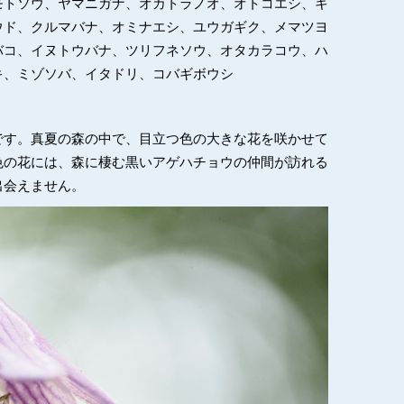
モトソウ、ヤマニガナ、オカトラノオ、オトコエシ、キ
ウド、クルマバナ、オミナエシ、ユウガギク、メマツヨ
バコ、イヌトウバナ、ツリフネソウ、オタカラコウ、ハ
キ、ミゾソバ、イタドリ、コバギボウシ
です。真夏の森の中で、目立つ色の大きな花を咲かせて
色の花には、森に棲む黒いアゲハチョウの仲間が訪れる
出会えません。