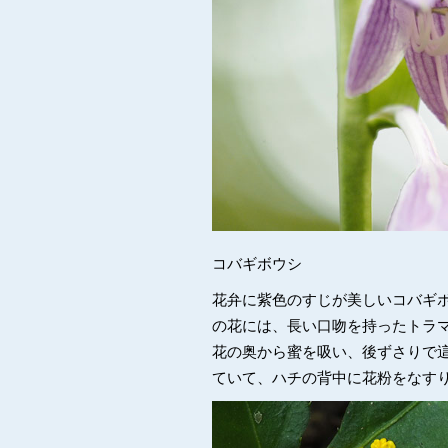
コバギボウシ
花弁に紫色のすじが美しいコバギ
の花には、長い口吻を持ったトラ
花の奥から蜜を吸い、後ずさりで
ていて、ハチの背中に花粉をなす