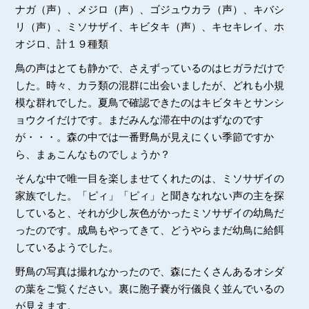
ナガ（声）、メジロ（声）、ゴジュウカラ（声）、キバシ
リ（声）、ミソサザイ、キビタキ（声）、キセキレイ、ホ
オジロ、計１９種類
鳥の声はとても静かで、さえずっているのはヒガラだけで
した。時々、カラ類の混群に出会いましたが、どれも小規
模な群れでした。夏鳥で確認できたのはキビタキとサンシ
ョウクイだけです。まだみんな滞在中のはずなのです
が・・・。森の中では一番野鳥が見えにくい季節ですか
ら、まぁこんなものでしょうか？
そんな中で唯一目を楽しませてくれたのは、ミソサザイの
家族でした。「ピィ」「ピィ」と聞きなれない声の主を探
していると、それが少し灰色がかったミソサザイの幼鳥だ
ったのです。成鳥もやってきて、どうやらまだ幼鳥に給餌
しているようでした。
野鳥の写真は撮れなかったので、森にたくさんあるオシダ
の葉をご覧ください。裏に胞子嚢が行儀良く並んでいるの
が見えます。