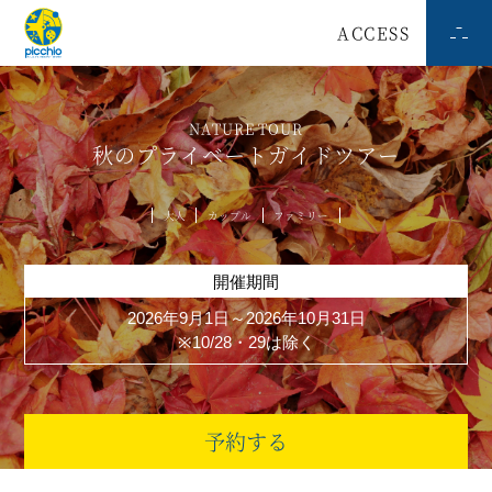
ACCESS
NATURE TOUR
秋のプライベートガイドツアー
大人
カップル
ファミリー
開催期間
2026年9月1日～2026年10月31日
※10/28・29は除く
予約する