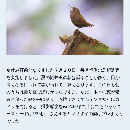
夏休み直前となりました７月２０日、毎月恒例の鳥類調査
を実施しました。夏の軽井沢の朝は曇ることが多く、日が
高くなるにつれて雲が晴れて、暑くなります。この日も朝
のうちは曇り空で涼しかったですよ。ただ、木々の葉が鬱
蒼と茂った森の中は暗く、木陰でさえずるミソサザイにカ
メラを向けると、撮影感度をiso2500まで上げてもシャッタ
ースピードは1/25秒。さえずるミソサザイの姿はブレまくり
でした。