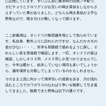
に記憶しています。ずいぶん前に碓氷峠の旧熊ノ平駅で、
ガビチョウとクロツグミがお互いの鳴き真似をしながらさ
えずっていた事がありました。どちらも鳴き真似が上手な
野鳥なので、聴き分けが難しくなって困ります。
ここ妙義湖は、オシドリの集団越冬地として知られていま
す。私自身、数年ぶりに訪れたのですが、なんだかカモの
姿が少ない・・・。対岸を双眼鏡で舐めるように探し、そ
れらしい姿を望遠鏡で確認します。一応、オシドリの姿は
確認。しかしオス３羽、メス５羽しか見つかりませんでし
た。今年は暖かく、結氷していない湖沼も多いでしょうか
ら、越冬場所も分散してしまっているのかもしれません。
そのまま上流に向かって湖岸沿いの道路を歩き、川が流れ
込むところでカワガラスのなわばり争いを観察して引き返
してきました。観察できた野鳥は以下の通りです。