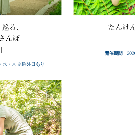
と巡る、
たんけ
さんぽ
開催期間
20
の火・水・木 ※除外日あり