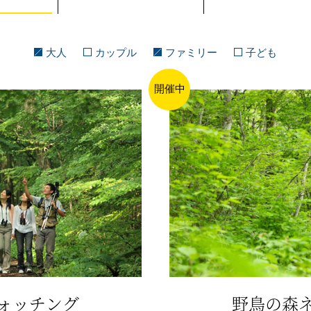
大人
カップル
ファミリー
子ども
開催中
ォッチング
野鳥の森