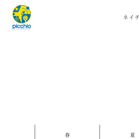
ネイ
春
夏