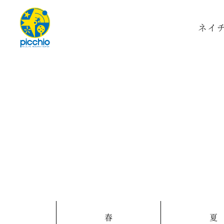
ネイ
春
夏