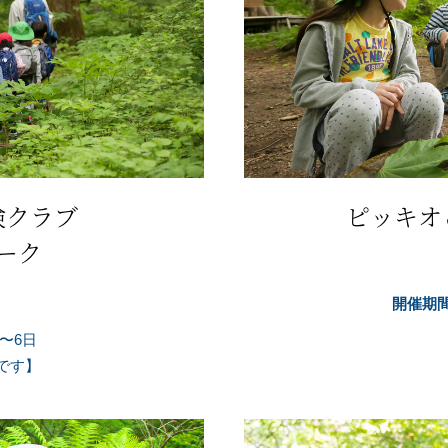
険クラブ
ピッキオ
ーク
開催期
日〜6日
中です】