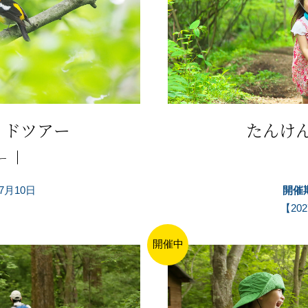
イドツアー
たんけ
ー
7月10日
開催
【20
開催中