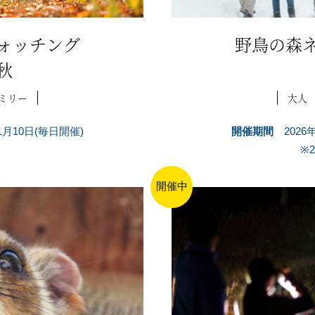
ォッチング
野鳥の森
秋
ミリー
大人
11月10日(毎日開催)
開催期間
2026
※2
開催中