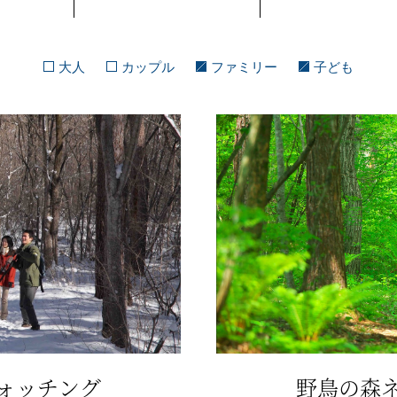
大人
カップル
ファミリー
子ども
ォッチング
野鳥の森