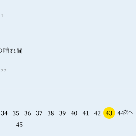
報
.1
の晴れ間
報
.27
次へ
34
35
36
37
38
39
40
41
42
43
44
45