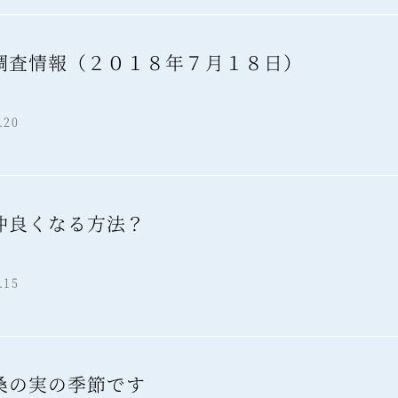
調査情報（２０１８年７月１８日）
報
.20
仲良くなる方法？
報
.15
桑の実の季節です