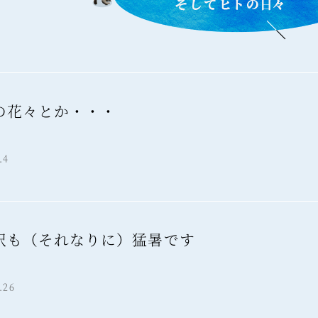
の花々とか・・・
報
.4
沢も（それなりに）猛暑です
報
.26