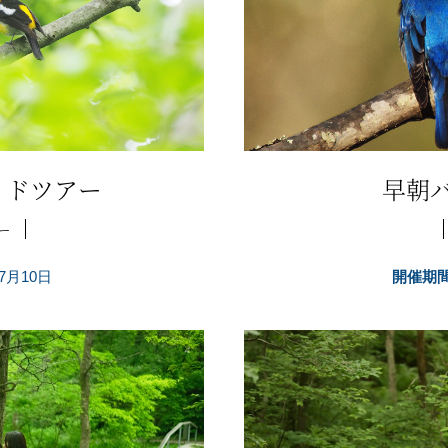
イドツアー
早朝
ー
7月10日
開催期