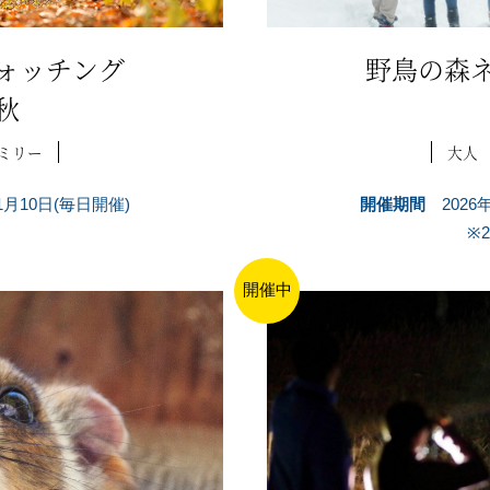
ォッチング
野鳥の森
秋
ミリー
大人
11月10日(毎日開催)
開催期間
2026
※2
開催中