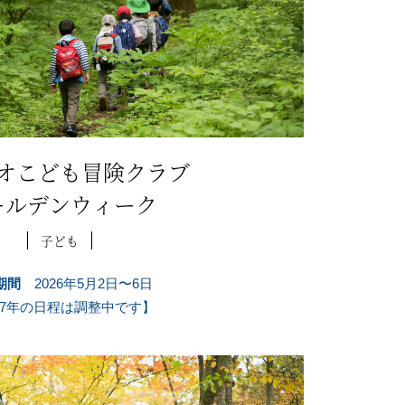
オこども冒険クラブ
ールデンウィーク
子ども
期間
2026年5月2日〜6日
27年の日程は調整中です】