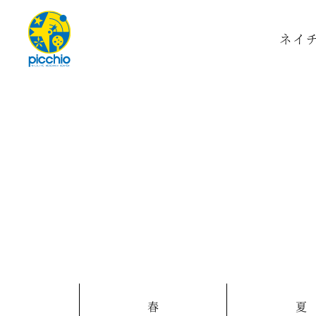
ネイ
春
夏