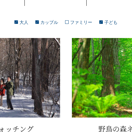
大人
カップル
ファミリー
子ども
ォッチング
野鳥の森