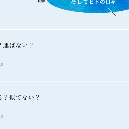
？運ばない？
報
.8
る？似てない？
報
.3