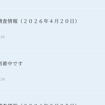
調査情報（２０２６年４月２０日）
報
.26
到着中です
報
.20