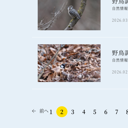
野鳥
自然情
2026.03
野鳥
自然情
2026.02
前へ
1
2
3
4
5
6
7