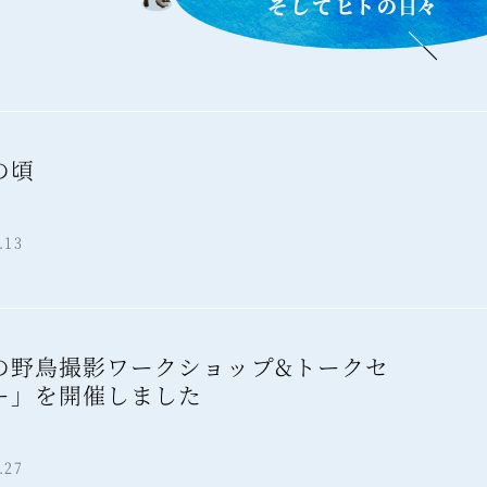
の頃
報
.13
の野鳥撮影ワークショップ&トークセ
ー」を開催しました
報
.27