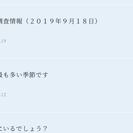
調査情報（２０１９年９月１８日）
報
.19
最も多い季節です
報
.12
にいるでしょう？