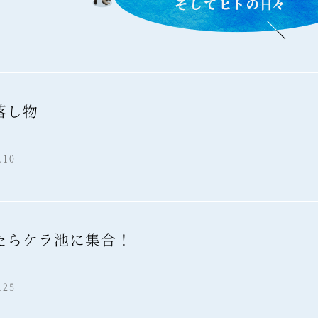
落し物
報
.10
たらケラ池に集合！
報
.25